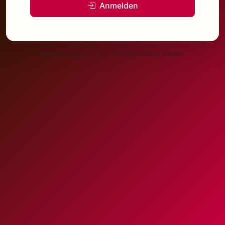
Anmelden
Internes System – nur für autorisierte Filialen